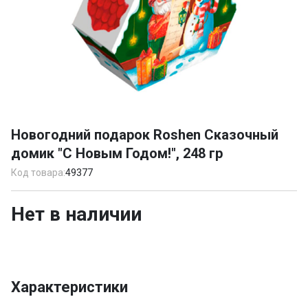
Item
1
Новогодний подарок Roshen Сказочный
of
домик "С Новым Годом!", 248 гр
1
Код товара:
49377
Нет в наличии
Характеристики