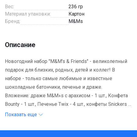
Вес:
236 гр
Материал упаковки:
Картон
Бренд:
M&Ms
Описание
Новогодний набор "M&M's & Friends" - великолепный
подарок для близких, родных, детей и коллег! В
наборе - только самые любимые и известные
шоколадные батончики, печенье и драже.
Вложение: драже M&M»s с арахисом - 1 шт., Конфета
Bounty - 1 шт., Печенье Twix - 4 шт., конфеты Snickers -
4 шт., шоколад Milky Way - 6 шт.
Показать еще