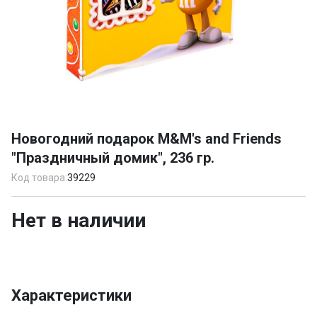
Item
1
Новогодний подарок M&M's and Friends
of
"Праздничный домик", 236 гр.
1
Код товара:
39229
Нет в наличии
Характеристики