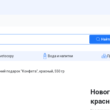
Найт
vetocopy
Вода и напитки
П
ий подарок "Конфета", красный, 550 гр
Новог
красн