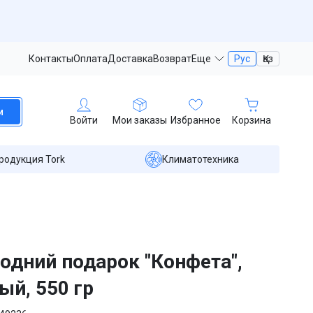
Контакты
Оплата
Доставка
Возврат
Еще
Рус
Қаз
и
Войти
Мои заказы
Избранное
Корзина
родукция Tork
Климатотехника
одний подарок "Конфета",
ый, 550 гр