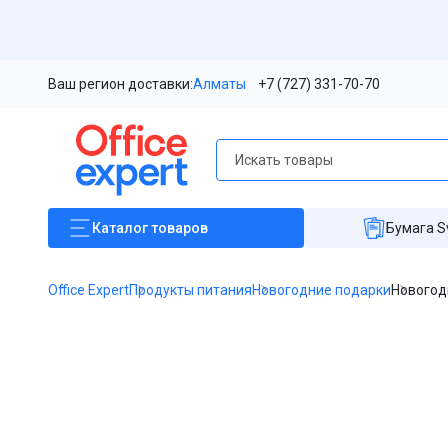
Ваш регион доставки:
Алматы
+7 (727) 331-70-70
Каталог
товаров
Бумага S
Office Expert
Продукты питания
Новогодние подарки
Новогодн
Item
1
of
1