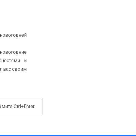
 новогодней
 новогодние
сностями и
т вас своим
ите Ctrl+Enter.