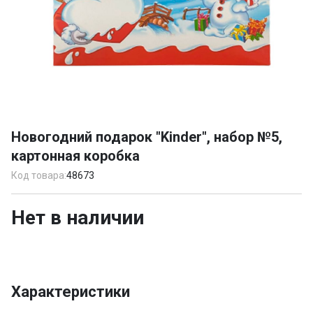
Item
1
Новогодний подарок "Kinder", набор №5,
of
картонная коробка
1
Код товара:
48673
Нет в наличии
Характеристики