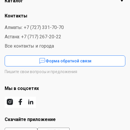
Каталог
Вафельный батончик Nutella "B-ready", с орехово-
шоколадной начинкой, 22 гр
Контакты
Алматы: +7 (727) 331-70-70
Астана: +7 (717) 267-20-22
Все контакты и города
Форма обратной связи
Пишите свои вопросы и предложения
Мы в соцсетях
Скачайте приложение