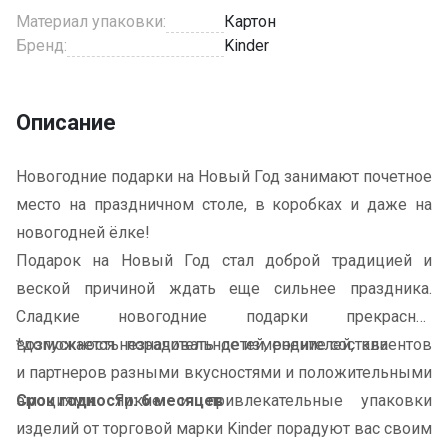
Материал упаковки:
Картон
Бренд:
Kinder
Описание
Новогодние подарки на Новый Год занимают почетное
место на праздничном столе, в коробках и даже на
новогодней ёлке!
Подарок на Новый Год стал доброй традицией и
веской причиной ждать еще сильнее праздника.
Сладкие новогодние подарки прекрасная
возможность порадовать детей, родителей, клиентов
*допускается незначительное изменение состава
и партнеров разными вкусностями и положительными
эмоциями. Яркие и привлекательные упаковки
Срок годности: 6 месяцев
изделий от торговой марки Kinder порадуют вас своим