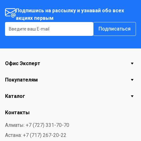
влажности воздуха не более 70%. Страна-
производитель - Россия Состав подарка см. на фото.
Подпишись на рассылку и узнавай обо всех
акциях первым
Подписаться
Офис Эксперт
Покупателям
Каталог
Контакты
Алматы: +7 (727) 331-70-70
Астана: +7 (717) 267-20-22