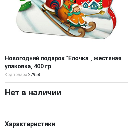
Item
1
Новогодний подарок "Елочка", жестяная
of
упаковка, 400 гр
1
Код товара:
27958
Нет в наличии
Характеристики