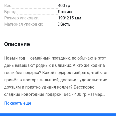
Вес:
400 гр
Бренд:
Яшкино
Размер упаковки:
190*215 мм
Материал упаковки:
Жесть
Описание
Новый год — семейный праздник, по обычаю в этот
день навещают родных и близких. А кто же ходит в
гости без подарка? Какой подарок выбрать, чтобы он
привёл в восторг малышей, доставил удовольствие
друзьям и приятно удивил коллег? Бесспорно —
сладкие новогодние подарки! Вес - 400 гр Размер
упаковки - 19*21,5 см Материал упаковки - жесть.
Показать еще
Хранить при температуре 18 С относительно