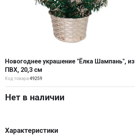
Item
1
Новогоднее украшение "Ёлка Шампань", из
of
ПВХ, 20,3 см
1
Код товара:
49259
Нет в наличии
Характеристики