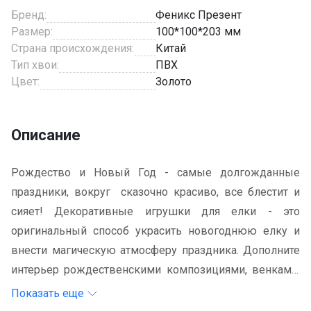
Бренд:
Феникс Презент
Размер:
100*100*203 мм
Страна происхождения:
Китай
Тип хвои:
ПВХ
Цвет:
Золото
Описание
Рождество и Новый Год - самые долгожданные
праздники, вокруг сказочно красиво, все блестит и
сияет! Декоративные игрушки для елки - это
оригинальный способ украсить новогоднюю елку и
внести магическую атмосферу праздника. Дополните
интерьер рождественскими композициями, венками,
свечами, гирляндами, и пусть Ваш дом засияет
Показать еще
праздничными огнями и заиграет яркими краскам!