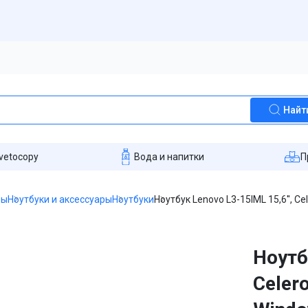
Найт
vetocopy
Вода и напитки
П
ры
Ноутбуки и аксессуары
Ноутбуки
Ноутбук Lenovo L3-15IML 15,6'', C
Ноутб
Celer