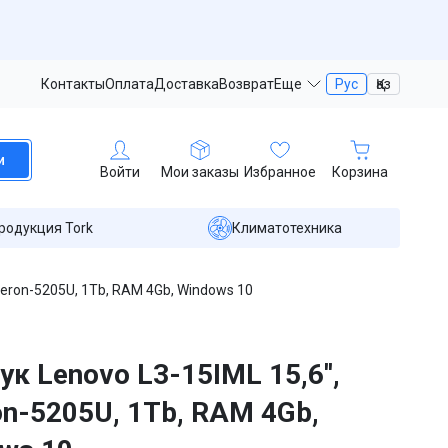
Контакты
Оплата
Доставка
Возврат
Еще
Рус
Қаз
и
Войти
Мои заказы
Избранное
Корзина
родукция Tork
Климатотехника
eleron-5205U, 1Tb, RAM 4Gb, Windows 10
ук Lenovo L3-15IML 15,6'',
on-5205U, 1Tb, RAM 4Gb,