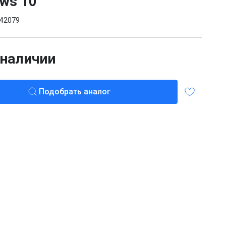
ws 10
42079
 наличии
Подобрать аналог