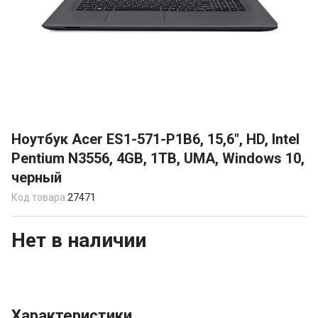
Item
1
Ноутбук Acer ES1-571-P1B6, 15,6", HD, Intel
of
Pentium N3556, 4GB, 1TB, UMA, Windows 10,
1
черный
Код товара:
27471
Нет в наличии
Характеристики