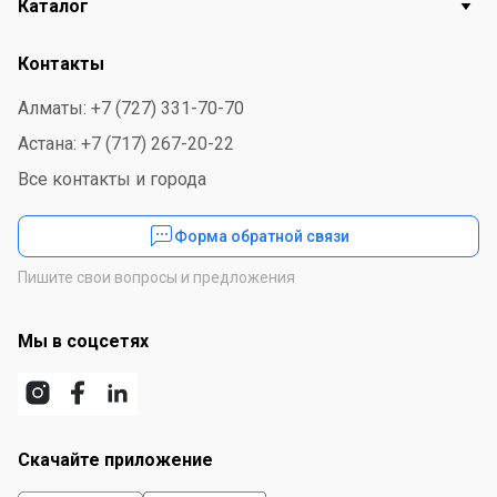
Каталог
работник банка или доверенное им лицо, которое
владеет кодом и ключом от замка. Пространство
Контакты
между стенками корпуса и двери заполнено
пенобетоном. Основные параметры сейфа:
Алматы: +7 (727) 331-70-70
механический код + 2 ключа + 1 ручка +
Астана: +7 (717) 267-20-22
выдвигающийся ящик с ключом.
Все контакты и города
Огнестойкость составляет один час. Для удобств
хранения два ящика с замком с одной полкой.
Форма обратной связи
Пишите свои вопросы и предложения
Мы в соцсетях
Скачайте приложение