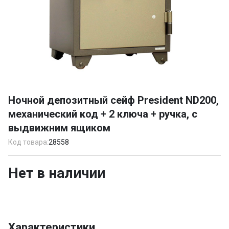
Item
1
Ночной депозитный сейф President ND200,
of
механический код + 2 ключа + ручка, с
1
выдвижним ящиком
Код товара:
28558
Нет в наличии
Характеристики