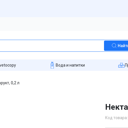
Найт
vetocopy
Вода и напитки
П
укт, 0,2 л
Некта
Код товара: