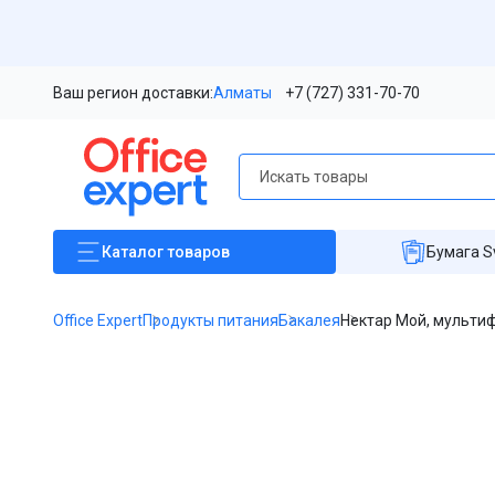
Ваш регион доставки:
Алматы
+7 (727) 331-70-70
Каталог
товаров
Бумага S
Office Expert
Продукты питания
Бакалея
Нектар Мой, мультифр
Item
1
of
1