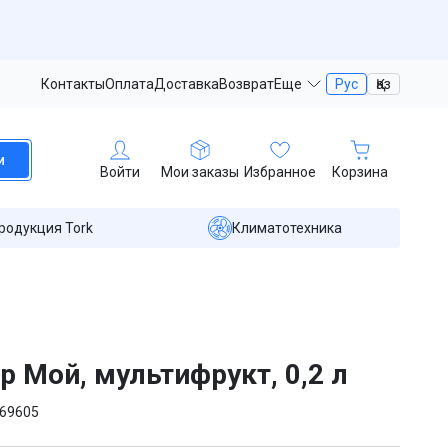
Контакты
Оплата
Доставка
Возврат
Еще
Рус
Қаз
и
Войти
Мои заказы
Избранное
Корзина
родукция Tork
Климатотехника
р Мой, мультифрукт, 0,2 л
69605