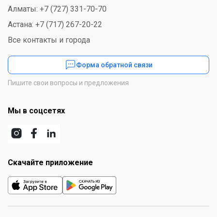
голоса будут звучать четко для обеих сторон. Теперь
Алматы: +7 (727) 331-70-70
вы можете пользоваться двумя наушниками или
Астана: +7 (717) 267-20-22
поделиться музыкой с другом. Эргономичная форма
Все контакты и города
вкладыша гарантирует плотное прилегание и
комфортные ощущения даже при длительном
Форма обратной связи
ношении.
Пишите свои вопросы и предложения
Мы в соцсетях
Скачайте приложение