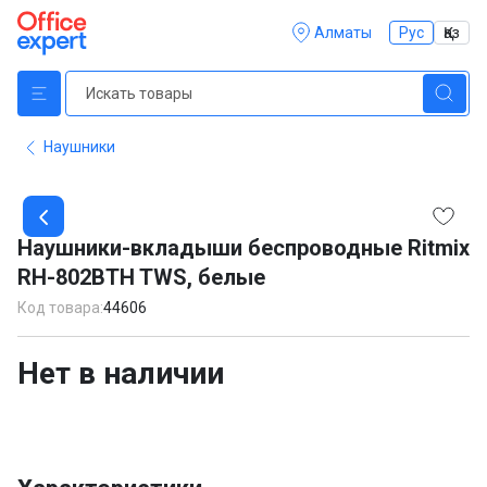
Алматы
Рус
Қаз
Наушники
Item
1
Наушники-вкладыши беспроводные Ritmix
of
RH-802BTH TWS, белые
1
Код товара:
44606
Нет в наличии