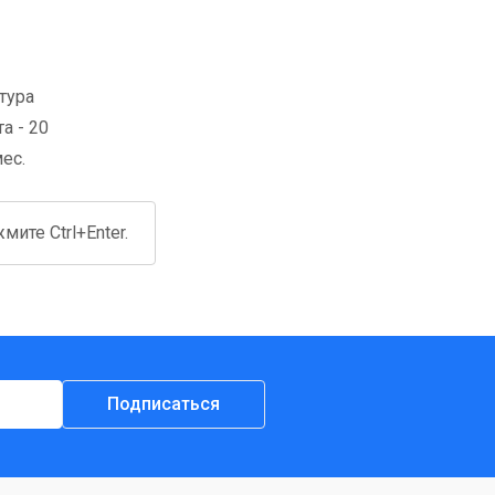
тура
а - 20
мес.
ите Ctrl+Enter.
Подписаться