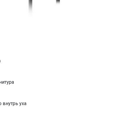
m
нитура
 внутрь уха