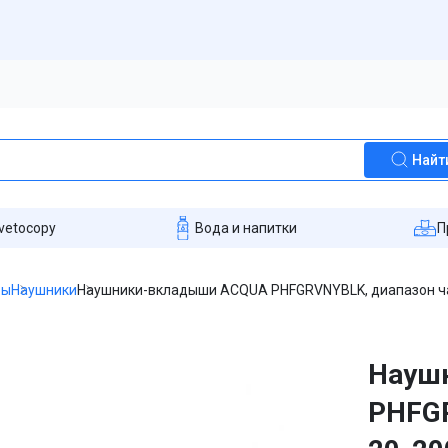
Найт
vetocopy
Вода и напитки
П
ры
Наушники
Наушники-вкладыши ACQUA PHFGRVNYBLK, диапазон час
Науш
PHFGR