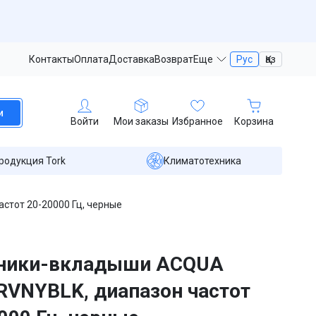
Контакты
Оплата
Доставка
Возврат
Еще
Рус
Қаз
и
Войти
Мои заказы
Избранное
Корзина
родукция Tork
Климатотехника
тот 20-20000 Гц, черные
ники-вкладыши ACQUA
VNYBLK, диапазон частот