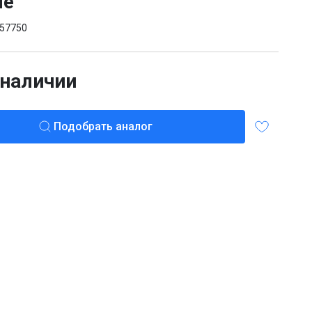
ые
57750
 наличии
Подобрать аналог