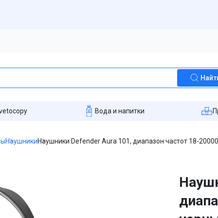
Найт
vetocopy
Вода и напитки
П
ры
Наушники
Наушники Defender Aura 101, диапазон частот 18-20000
Наушн
диапа