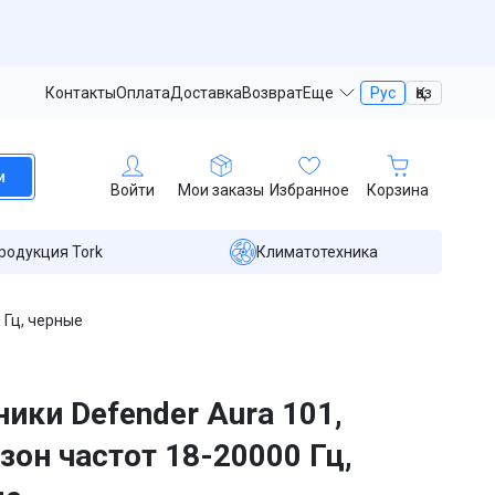
Контакты
Оплата
Доставка
Возврат
Еще
Рус
Қаз
и
Войти
Мои заказы
Избранное
Корзина
родукция Tork
Климатотехника
 Гц, черные
ики Defender Aura 101,
зон частот 18-20000 Гц,