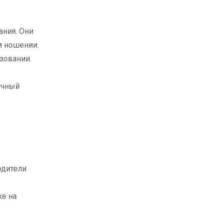
ания. Они
м ношении.
зовании.
ичный
одители
ке на