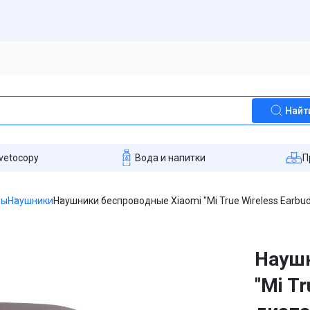
Найт
vetocopy
Вода и напитки
П
ры
Наушники
Наушники беспроводные Xiaomi "Mi True Wireless Earbud
Наушн
"Mi Tr