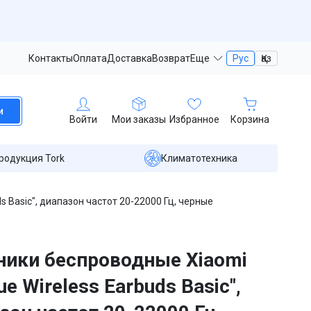
Контакты
Оплата
Доставка
Возврат
Еще
Рус
Қаз
и
Войти
Мои заказы
Избранное
Корзина
родукция Tork
Климатотехника
s Basic", диапазон частот 20-22000 Гц, черные
ики беспроводные Xiaomi
ue Wireless Earbuds Basic",