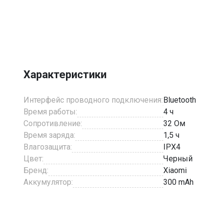
Item
1
of
2
Характеристики
Интерфейс проводного подключения:
Bluetooth
Время работы:
4 ч
Сопротивление:
32 Ом
Время заряда:
1,5 ч
Влагозащита:
IPX4
Цвет:
Черный
Бренд:
Xiaomi
Аккумулятор:
300 mAh