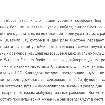
s Earbuds Basic - это новый уровень комфорта без 
шник больше не связаны узами кабеля, они полностью 
таточно достать их из док-станции, и они уже готовы к раб
м Bluetooth 5.0, который в два раза быстрее передае
тью и высокой устойчивостью сигнала отлично звучат 
ьных размеров, наушникам требуется максимально больш
ue Wireless Earbuds Basic оснащены драйвером диаметр
ими и низкими частотами. Специально для компактных
авления DSP, благодаря которой посторонние шумы н
беих сторон. Док-станция совмещает в себе функции х
ся остаться с пустым аккумулятором в самый разгар дня. 
лагодаря трем парам амбушюр разных размеров. Вы мож
остого прослушивания музыки, а они всегда будут вместе 