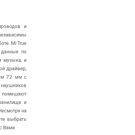
проводов и
независимы
оте. Mi True
т данные по
и музыка, и
ой драйвер,
ом 7.2 мм с
 наушников
е помешают
ранилища и
Несмотря на
ете выбрать
с Вами.