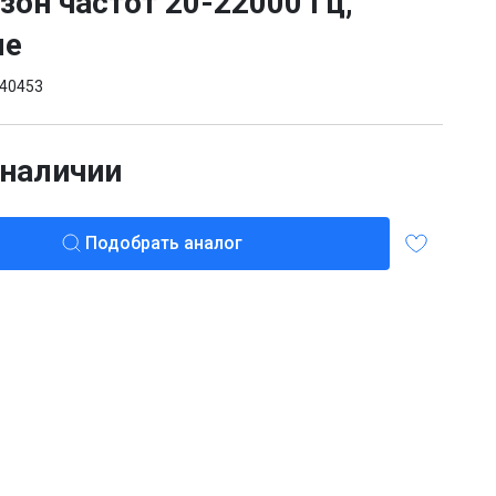
зон частот 20-22000 Гц,
ые
40453
 наличии
Подобрать аналог