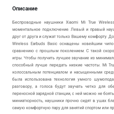
Описание
Беспроводные наушники Xiaomi Mi True Wireles
моментальное подключение. Левый и правый нау
друг от друга и служат только Вашему комфорту. Дос
Wireless Earbuds Basic оснащены новейшим чипо
сравнению с прошлым поколением. С такой скорос
игры. Чтобы получить лучшее звучание из минимал
способный лучше передать низкие частоты. Mi Tr
колоссальным потенциалом и насыщенными средн
была использована технология умного шумопод
разговору, а голоса будут звучать четко для о
переносной зарядной станции, с ней можно не боять
миниатюрность, наушники прочно сидят в ушах б
самую комфортную пару для занятий спортом или пр