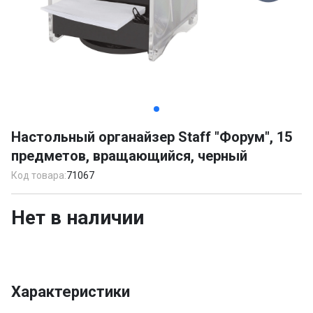
Item
1
Настольный органайзер Staff "Форум", 15
of
предметов, вращающийся, черный
2
Код товара:
71067
Нет в наличии
Характеристики