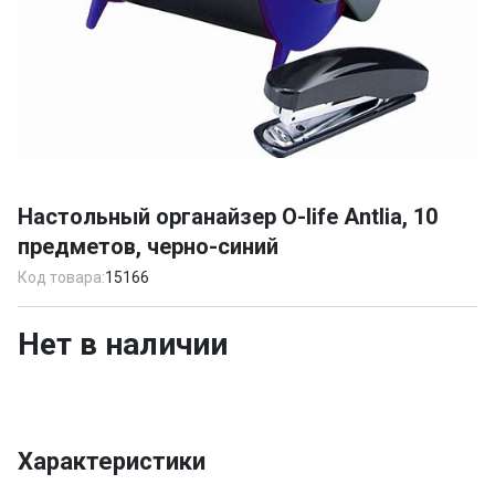
Item
1
Настольный органайзер O-life Antlia, 10
of
предметов, черно-синий
1
Код товара:
15166
Нет в наличии
Характеристики