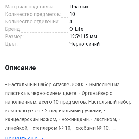
Материал подставки:
Пластик
Количество предметов:
10
Количество отделений:
4
Бренд:
O-Life
Размер:
125*115 мм
Цвет:
Черно-синий
Описание
- Настольный набор Attache JC805 - Выполнен из
пластика в черно-синем цвете. - Органайзер с
наполнением: всего 10 предметов. Настольный набор
комплектуется: - 2 шариковыми ручками, -
канцелярским ножом, - ножницами, - ластиком, -
линейкой, - степлером № 10, - скобами № 10, -
скрепками.
Показать еще