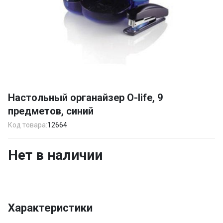
Item
1
Настольный органайзер O-life, 9
of
предметов, синий
1
Код товара:
12664
Нет в наличии
Характеристики