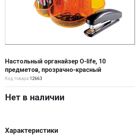
Item
1
Настольный органайзер O-life, 10
of
предметов, прозрачно-красный
1
Код товара:
12663
Нет в наличии
Характеристики