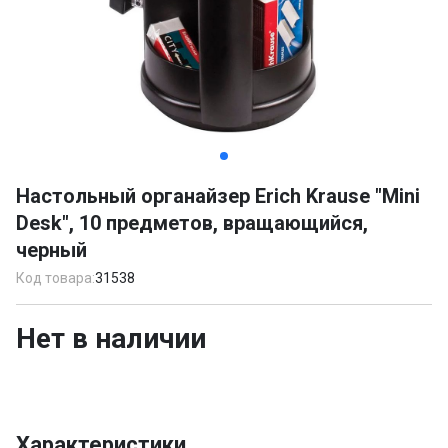
Item
1
Настольный органайзер Erich Krause "Mini
of
Desk", 10 предметов, вращающийся,
3
черный
Код товара:
31538
Нет в наличии
Характеристики