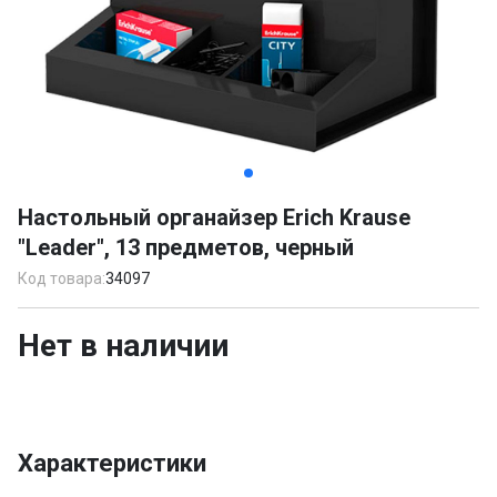
Item
1
Настольный органайзер Erich Krause
of
"Leader", 13 предметов, черный
4
Код товара:
34097
Нет в наличии
Характеристики