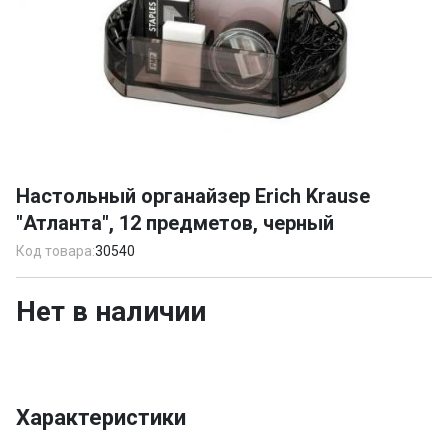
Item
1
Настольный органайзер Erich Krause
of
"Атланта", 12 предметов, черный
1
Код товара:
30540
Нет в наличии
Характеристики