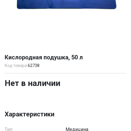
Item
1
Кислородная подушка, 50 л
of
1
Код товара:
62738
Нет в наличии
Характеристики
Тип:
Медицина