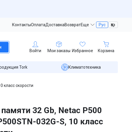
Контакты
Оплата
Доставка
Возврат
Еще
Рус
Қаз
и
Войти
Мои заказы
Избранное
Корзина
родукция Tork
Климатотехника
0 класс скорости
 памяти 32 Gb, Netac P500
500STN-032G-S, 10 класс