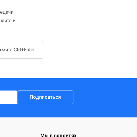
редачи
няйте и
ите Ctrl+Enter.
Подписаться
Мы в соцсетях