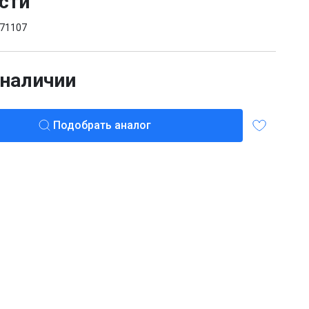
сти
71107
 наличии
Подобрать аналог