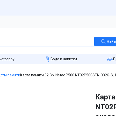
Найт
vetocopy
Вода и напитки
П
арты памяти
Карта памяти 32 Gb, Netac P500 NT02P500STN-032G-S, 1
Карта
NT02P