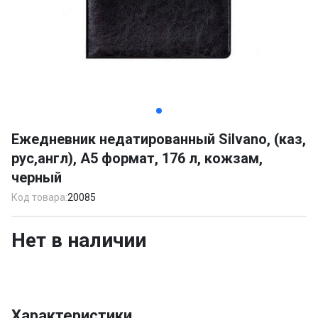
Item
1
Ежедневник недатированный Silvano, (каз,
of
рус,англ), А5 формат, 176 л, кожзам,
3
черный
Код товара:
20085
Нет в наличии
Характеристики