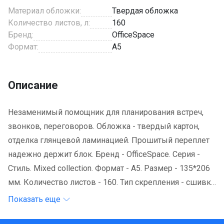
Материал обложки:
Твердая обложка
Количество листов, л:
160
Бренд:
OfficeSpace
Формат:
A5
Описание
Незаменимый помощник для планирования встреч,
звонков, переговоров. Обложка - твердый картон,
отделка глянцевой ламинацией. Прошитый переплет
надежно держит блок. Бренд - OfficeSpace. Серия -
Стиль. Mixed collection. Формат - A5. Размер - 135*206
мм. Количество листов - 160. Тип скрепления - сшивка
Тип обложки - твердая Материал обложки - твердый
Показать еще
картон. Цвет обложки - рисунок. Цвет бумаги блока -