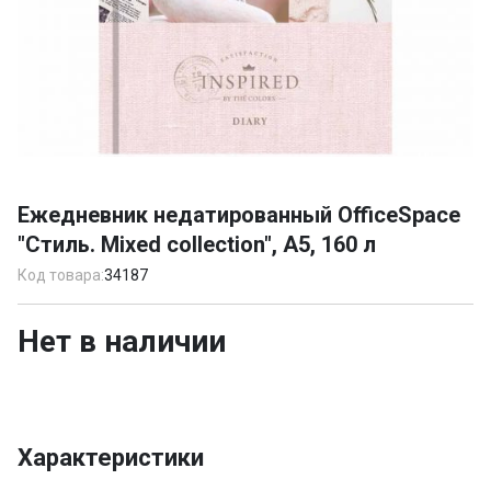
Item
1
Ежедневник недатированный OfficeSpace
of
"Стиль. Mixed collection", А5, 160 л
1
Код товара:
34187
Нет в наличии
Характеристики