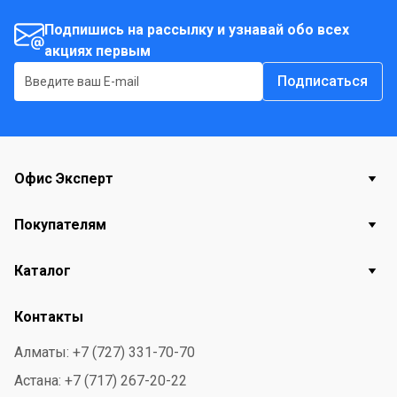
белый. Плотность блока - 60 г/м2. Печать блока - 1
краска. Уголки обложки - прямые. Уголки внутреннего
Подпишись на рассылку и узнавай обо всех
блока - прямые. Печать форзаца - рисунок.
акциях первым
Справочный материал - есть. Ламинация - глянцевая.
Подписаться
Страна происхождения - Россия.
Офис Эксперт
Покупателям
Каталог
Контакты
Алматы: +7 (727) 331-70-70
Астана: +7 (717) 267-20-22