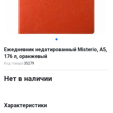
Item
1
Ежедневник недатированный Misterio, А5,
of
176 л, оранжевый
5
Код товара:
35279
Нет в наличии
Характеристики