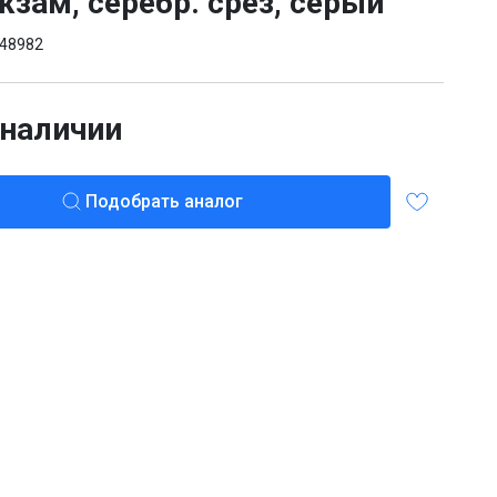
ожзам, серебр. срез, серый
48982
 наличии
Подобрать аналог