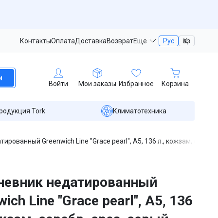
Контакты
Оплата
Доставка
Возврат
Еще
Рус
Қаз
и
Войти
Мои заказы
Избранное
Корзина
родукция Tork
Климатотехника
рованный Greenwich Line "Grace pearl", A5, 136 л., кожзам, серебр.
невник недатированный
ich Line "Grace pearl", A5, 136