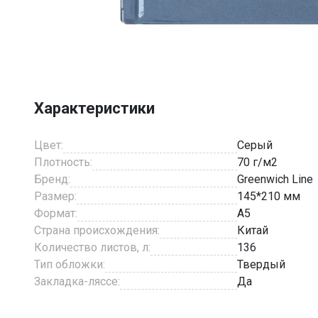
Item
1
of
9
Характеристики
Цвет:
Серый
Плотность:
70 г/м2
Бренд:
Greenwich Line
Размер:
145*210 мм
Формат:
A5
Страна происхождения:
Китай
Количество листов, л:
136
Тип обложки:
Твердый
Закладка-ляссе:
Да