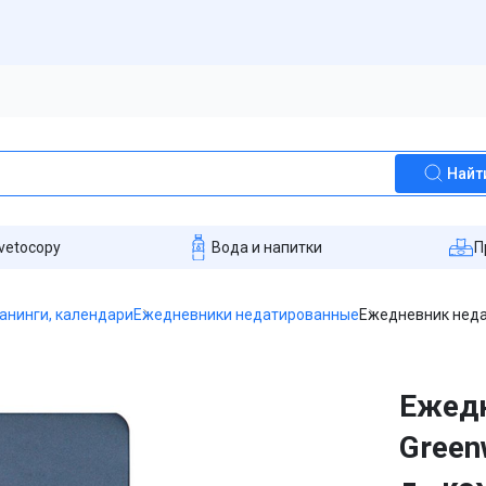
Найт
vetocopy
Вода и напитки
П
анинги, календари
Ежедневники недатированные
Ежедневник недати
Ежед
Greenw