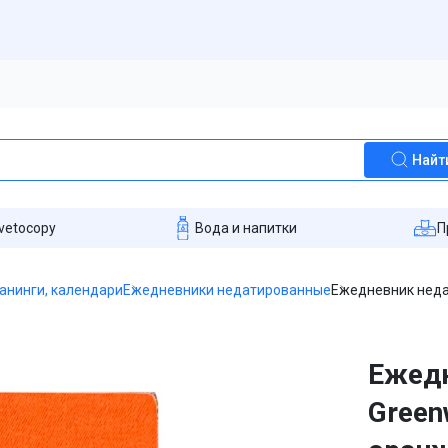
Найт
vetocopy
Вода и напитки
П
анинги, календари
Ежедневники недатированные
Ежедневник недат
Ежед
Greenw