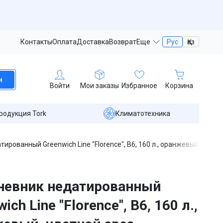
Контакты
Оплата
Доставка
Возврат
Еще
Рус
Қаз
и
Войти
Мои заказы
Избранное
Корзина
родукция Tork
Климатотехника
ированный Greenwich Line "Florence", B6, 160 л., оранжевый, цветн
невник недатированный
ich Line "Florence", B6, 160 л.,