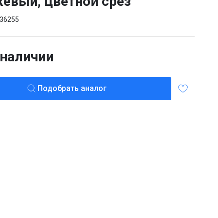
евый, цветной срез
36255
 наличии
Подобрать аналог