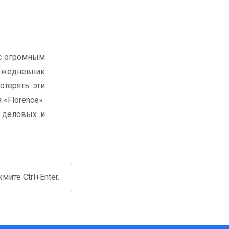
 с огромным
 ежедневник
терять эти
 «Florence»
я деловых и
ите Ctrl+Enter.