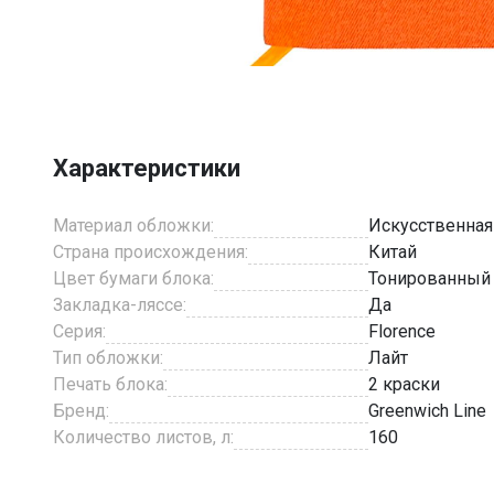
Item
1
of
5
Характеристики
Материал обложки:
Искусственная
Страна происхождения:
Китай
Цвет бумаги блока:
Тонированный
Закладка-ляссе:
Да
Серия:
Florence
Тип обложки:
Лайт
Печать блока:
2 краски
Бренд:
Greenwich Line
Количество листов, л:
160