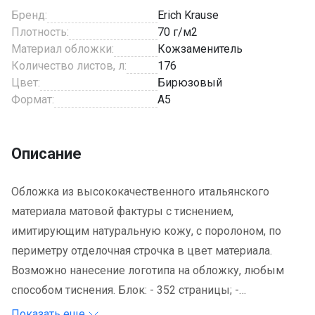
Бренд:
Erich Krause
Плотность:
70 г/м2
Материал обложки:
Кожзаменитель
Количество листов, л:
176
Цвет:
Бирюзовый
Формат:
A5
Описание
Обложка из высококачественного итальянского
материала матовой фактуры с тиснением,
имитирующим натуральную кожу, с поролоном, по
периметру отделочная строчка в цвет материала.
Возможно нанесение логотипа на обложку, любым
способом тиснения. Блок: - 352 страницы; -
тонированная бумага 70 г/кв.м; - печать в 2 краски; -
Показать еще