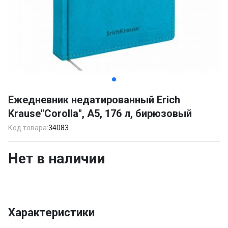
Item
1
Ежедневник недатированный Erich
of
Krause"Corolla", А5, 176 л, бирюзовый
3
Код товара:
34083
Нет в наличии
Характеристики