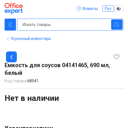
Алматы
Рус
Қаз
Кухонный инвентарь
Item
1
Емкость для соусов 04141465, 690 мл,
of
белый
1
Код товара:
68541
Нет в наличии