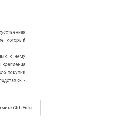
усственная
ре, который
нных к нему
п крепления
сле покупки
подставки -
ите Ctrl+Enter.