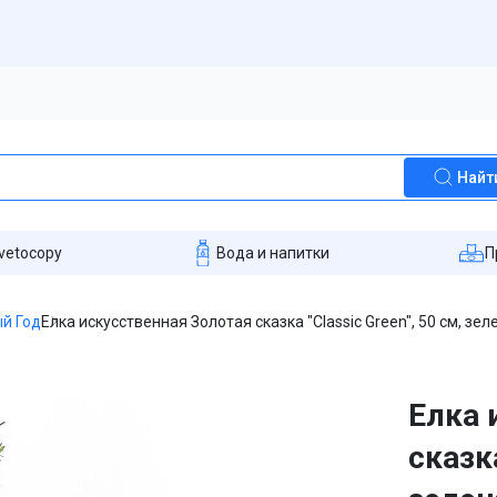
Найт
vetocopy
Вода и напитки
П
й Год
Елка искусственная Золотая сказка "Classic Green", 50 см, зел
Елка 
сказка