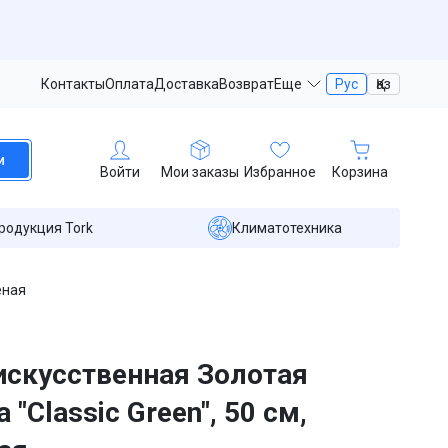
Контакты
Оплата
Доставка
Возврат
Еще
Рус
Қаз
и
Войти
Мои заказы
Избранное
Корзина
родукция Tork
Климатотехника
еная
искусственная Золотая
 "Classic Green", 50 см,