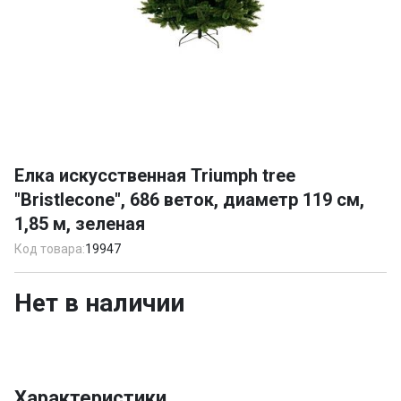
Item
1
Елка искусственная Triumph tree
of
"Bristlecone", 686 веток, диаметр 119 см,
1
1,85 м, зеленая
Код товара:
19947
Нет в наличии
Характеристики