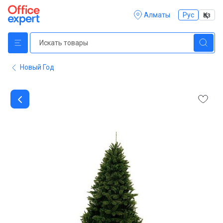
Алматы
Рус
Қаз
Новый Год