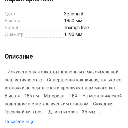
Цвет:
Зеленый
Высота:
1850 мм
Бренд:
Triumph tree
Диаметр:
1190 мм
Описание
- Искусственная елка, выполненная с максимальной
реалистичностью. - Совершенно как живая, только ее
иголочки не осыплются и прослужат вам много лет. -
Высота - 185 см. - Материал - ПВХ. - На металлической
подставке и с металлическим стволом. - Складная. -
Трехслойная хвоя.. - Длина иголок - 35 мм. -
Производство Триумф Три (Таиланд) по лицензии
Показать еще
компании Эдельман (Голландия)