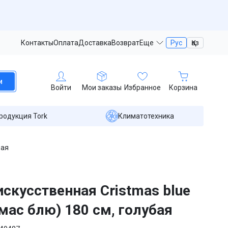
Контакты
Оплата
Доставка
Возврат
Еще
Рус
Қаз
и
Войти
Мои заказы
Избранное
Корзина
родукция Tork
Климатотехника
бая
искусственная Cristmas blue
мас блю) 180 см, голубая