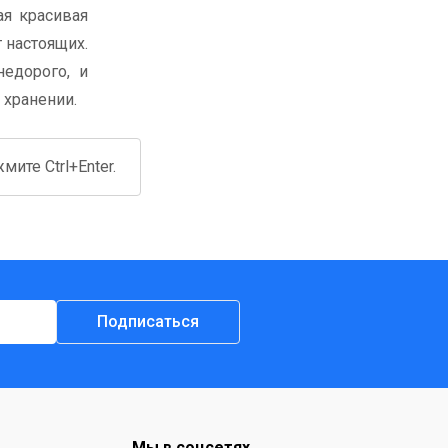
я красивая
 настоящих.
едорого, и
 хранении.
ите Ctrl+Enter.
Подписаться
Мы в соцсетях