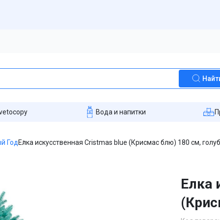
Найт
vetocopy
Вода и напитки
П
й Год
Елка искусственная Cristmas blue (Крисмас блю) 180 см, голу
Елка 
(Крис