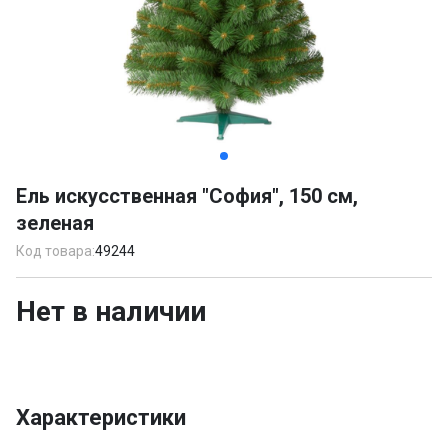
Item
1
Ель искусственная "София", 150 см,
of
зеленая
2
Код товара:
49244
Нет в наличии
Характеристики