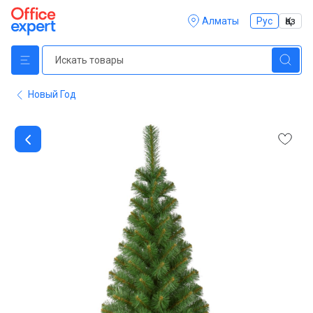
Алматы
Рус
Қаз
Новый Год