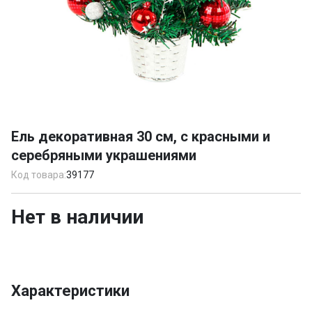
Item
1
Ель декоративная 30 см, с красными и
of
серебряными украшениями
1
Код товара:
39177
Нет в наличии
Характеристики