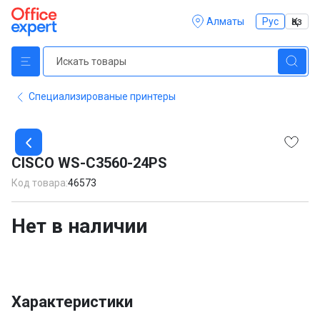
Алматы
Рус
Қаз
Специализированые принтеры
Item
1
CISCO WS-C3560-24PS
of
1
Код товара:
46573
Нет в наличии
Характеристики