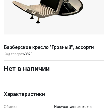
Item
1
Барберское кресло "Грозный", ассорти
of
1
Код товара:
63829
Нет в наличии
Характеристики
Обивка:
Искусственная кожа