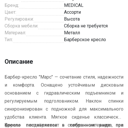
Бренд:
MEDICAL
Цвет:
Ассорти
Регулировки:
Высота
Сборка мебели:
Сборка не требуется
Материал:
Металл
Тип:
Барберское кресло
Описание
Барбер-кресло "Марс"
— сочетание стиля, надежности
и комфорта. Оснащено устойчивым дисковым
основанием с гидравлическим подъемником и
регулируемым подголовником. Наклон спинки
синхронизирован с подножкой для максимального
удобства клиента. Мягкое сиденье классической
формы подчёркивает статус интерьера, а
Кресло поставляется в собранном виде при