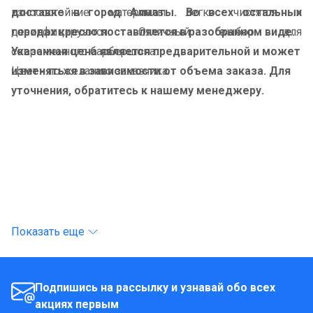
износостойкие материалы легко чистятся и
доставке в город Алматы. Во всех остальных
дезинфицируются. Отличный выбор для
городах кресло поставляется в разобранном виде.
современного барбершопа.
Указанная цена является предварительной и может
Цвет - по желанию заказчика.
изменяться в зависимости от объема заказа. Для
уточнения, обратитесь к нашему менеджеру.
Показать еще
Подпишись на рассылку и узнавай обо всех
акциях первым