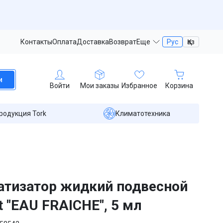
Контакты
Оплата
Доставка
Возврат
Еще
Рус
Қаз
и
Войти
Мои заказы
Избранное
Корзина
родукция Tork
Климатотехника
тизатор жидкий подвесной
rt "EAU FRAICHE", 5 мл