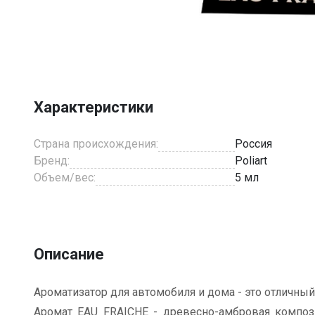
Item
1
of
1
Характеристики
Страна происхождения:
Россия
Бренд:
Poliart
Объем/вес:
5 мл
Описание
Ароматизатор для автомобиля и дома - это отличны
Аромат EAU FRAICHE - древесно-амбровая композиц