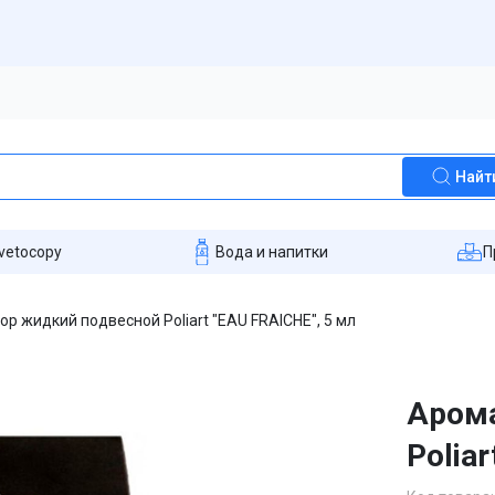
Найт
vetocopy
Вода и напитки
П
р жидкий подвесной Poliart "EAU FRAICHE", 5 мл
Арома
Polia