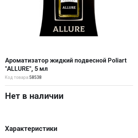
Item
1
Ароматизатор жидкий подвесной Poliart
of
"ALLURE", 5 мл
1
Код товара:
58538
Нет в наличии
Характеристики