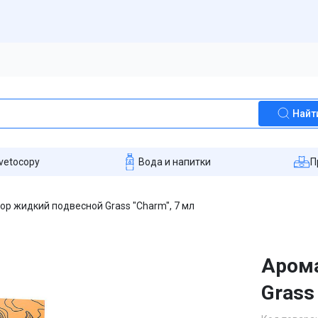
Найт
vetocopy
Вода и напитки
П
р жидкий подвесной Grass "Charm", 7 мл
Арома
Grass