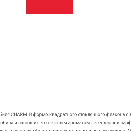
биля CHARM. В форме квадратного стеклянного флакона с
омобиля и наполнит его нежным ароматом легендарной па
льная подвеска будет привлекать внимание пассажиров. М