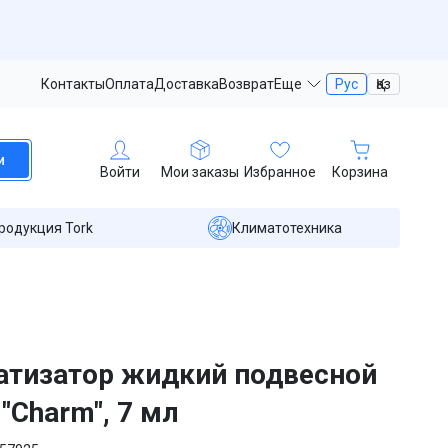
Контакты
Оплата
Доставка
Возврат
Еще
Рус
Қаз
и
Войти
Мои заказы
Избранное
Корзина
родукция Tork
Климатотехника
тизатор жидкий подвесной
 "Charm", 7 мл