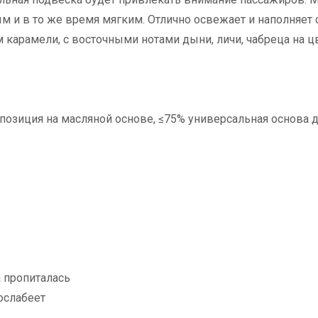
 и в то же время мягким. Отлично освежает и наполняет 
арамели, с восточными нотами дыни, личи, чабреца на 
зиция на масляной основе, ≤75% универсальная основа 
а пропиталась
ослабеет