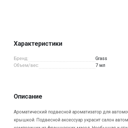
Item
1
of
1
Характеристики
Бренд:
Grass
Объем/вес:
7 мл
Описание
Ароматический подвесной ароматизатор для автомо
крышкой. Подвесной аксессуар украсит салон авт
композиции из французских масел. Необычная и сти