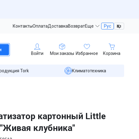
Контакты
Оплата
Доставка
Возврат
Еще
Рус
Қаз
и
Войти
Мои заказы
Избранное
Корзина
родукция Tork
Климатотехника
тизатор картонный Little
 "Живая клубника"