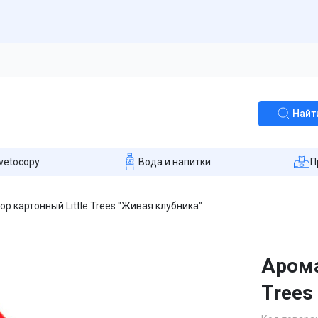
Найт
vetocopy
Вода и напитки
П
р картонный Little Trees "Живая клубника"
Арома
Trees