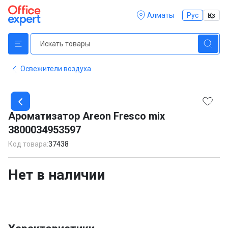
Алматы
Рус
Қаз
Освежители воздуха
Item
1
Ароматизатор Areon Fresco mix
of
3800034953597
1
Код товара:
37438
Нет в наличии