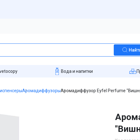
Найт
vetocopy
Вода и напитки
П
диспенсеры
Аромадиффузоры
Аромадиффузор Eyfel Perfume "Вишня
Арома
"Вишн