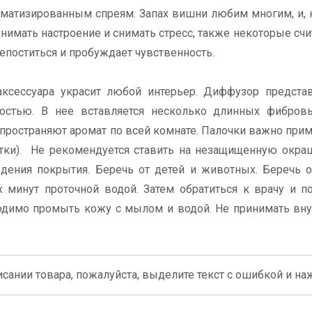
оматизированным спреям. Запах вишни любим многим, и, 
имать настроение и снимать стресс, также некоторые счит
епоститься и пробуждает чувственность.
аксессуара украсит любой интерьер. Диффузор предста
стью. В нее вставляется несколько длинных фибровы
пространяют аромат по всей комнате. Палочки важно прим
сутки). Не рекомендуется ставить на незащищенную окр
ения покрытия. Беречь от детей и животных. Беречь о
 минут проточной водой. Затем обратиться к врачу и п
одимо промыть кожу с мылом и водой. Не принимать вну
сании товара, пожалуйста, выделите текст с ошибкой и нажм