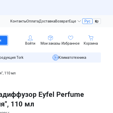
Контакты
Оплата
Доставка
Возврат
Еще
Рус
Қаз
и
Войти
Мои заказы
Избранное
Корзина
родукция Tork
Климатотехника
", 110 мл
диффузор Eyfel Perfume
я", 110 мл