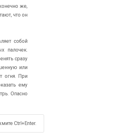
конечно же,
ают, что он
вляет собой
х палочек.
енять сразу
ашенную или
т огня. При
оказать ему
трь. Опасно
ите Ctrl+Enter.