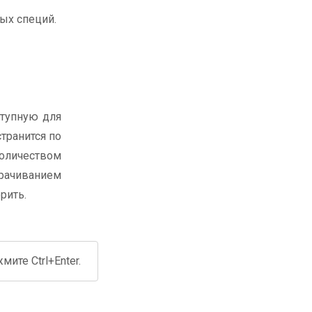
ых специй.
ступную для
странится по
оличеством
рачиванием
рить.
ите Ctrl+Enter.