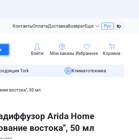
Контакты
Оплата
Доставка
Возврат
Еще
Рус
Қаз
и
Войти
Мои заказы
Избранное
Корзина
родукция Tork
Климатотехника
ие востока", 50 мл
диффузор Arida Home
ование востока", 50 мл