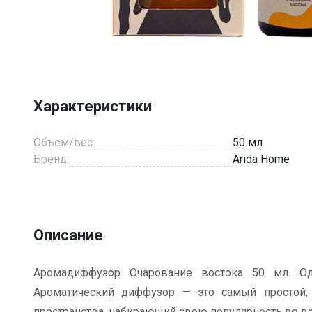
Item
1
of
3
Характеристики
Объем/вес:
50 мл
Бренд:
Arida Home
Описание
Аромадиффузор Очарование востока 50 мл. О
Ароматический диффузор — это самый простой,
пространства, набирающий свою популярность во вс