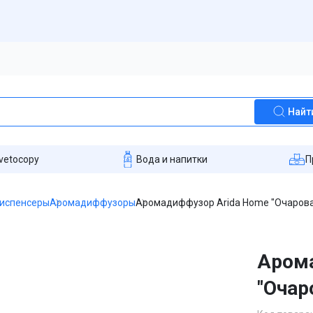
Найт
vetocopy
Вода и напитки
П
диспенсеры
Аромадиффузоры
Аромадиффузор Arida Home "Очарован
Арома
"Очар