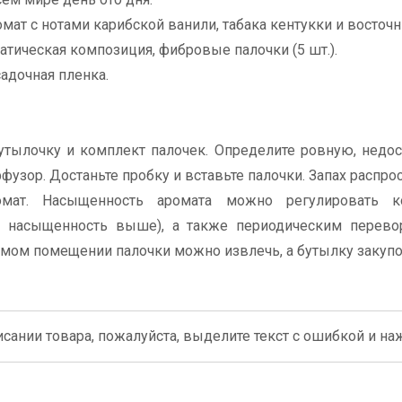
ат с нотами карибской ванили, табака кентукки и восточн
атическая композиция, фибровые палочки (5 шт.).
садочная пленка.
утылочку и комплект палочек. Определите ровную, недо
фузор. Достаньте пробку и вставьте палочки. Запах распро
омат. Насыщенность аромата можно регулировать к
м насыщенность выше), а также периодическим перево
емом помещении палочки можно извлечь, а бутылку закупо
сании товара, пожалуйста, выделите текст с ошибкой и нажм