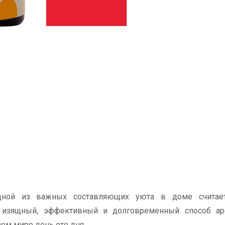
дной из важных составляющих уюта в доме считает
 изящный, эффективный и долговременный способ ар
ем мире день ото дня.