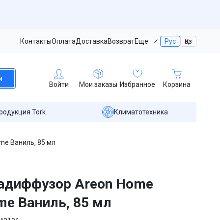
Контакты
Оплата
Доставка
Возврат
Еще
Рус
Қаз
и
Войти
Мои заказы
Избранное
Корзина
родукция Tork
Климатотехника
e Ваниль, 85 мл
адиффузор Areon Home
me Ваниль, 85 мл