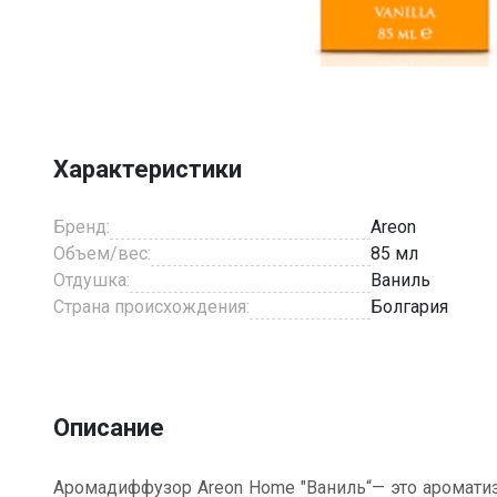
Item
1
of
1
Характеристики
Бренд:
Areon
Объем/вес:
85 мл
Отдушка:
Ваниль
Страна происхождения:
Болгария
Описание
Аромадиффузор Areon Home "Ваниль“— это аромати