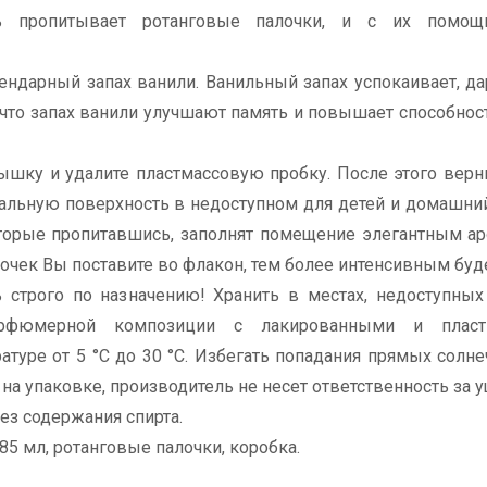
ь пропитывает ротанговые палочки, и с их помо
ендарный запах ванили. Ванильный запах успокаивает, да
 что запах ванили улучшают память и повышает способнос
рышку и удалите пластмассовую пробку. После этого вер
нтальную поверхность в недоступном для детей и домашн
оторые пропитавшись, заполнят помещение элегантным а
очек Вы поставите во флакон, тем более интенсивным буде
строго по назначению! Хранить в местах, недоступных
парфюмерной композиции с лакированными и пласт
атуре от 5 °С до 30 °С. Избегать попадания прямых солне
а упаковке, производитель не несет ответственность за у
ез содержания спирта.
5 мл, ротанговые палочки, коробка.