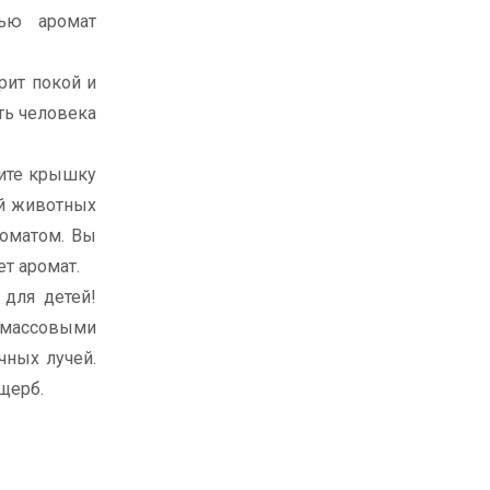
щью аромат
рит покой и
ть человека
ните крышку
ий животных
роматом. Вы
т аромат.
 для детей!
массовыми
чных лучей.
щерб.