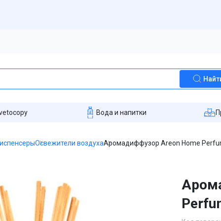
Найт
vetocopy
Вода и напитки
П
диспенсеры
Освежители воздуха
Аромадиффузор Areon Home Perfum
Аром
Perfu