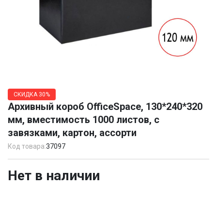
Item
1
СКИДКА
30%
of
Архивный короб OfficeSpace, 130*240*320
1
мм, вместимость 1000 листов, с
завязками, картон, ассорти
Код товара:
37097
Нет в наличии