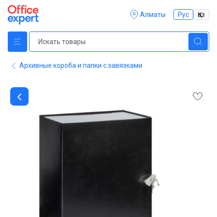
Алматы
Рус
Қаз
Архивные короба и папки с завязками