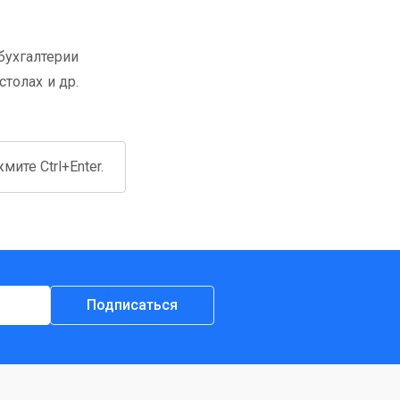
бухгалтерии
толах и др.
ите Ctrl+Enter.
Подписаться