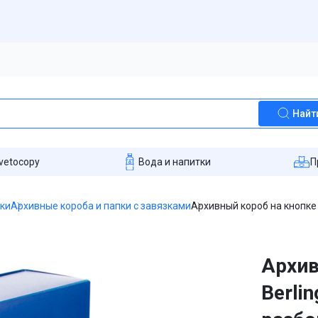
Найт
vetocopy
Вода и напитки
П
пки
Архивные короба и папки с завязками
Архивный короб на кнопке 
Архив
Berli