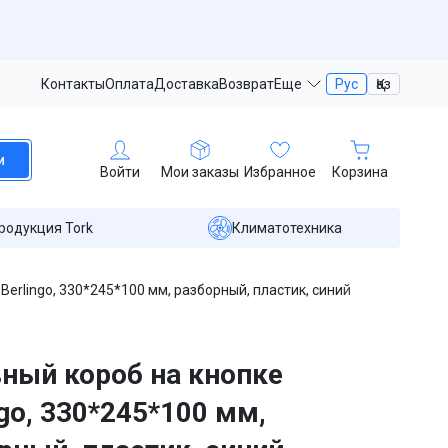
Контакты
Оплата
Доставка
Возврат
Еще
Рус
Қаз
и
Войти
Мои заказы
Избранное
Корзина
родукция Tork
Климатотехника
Berlingo, 330*245*100 мм, разборный, пластик, синий
ный короб на кнопке
ngo, 330*245*100 мм,