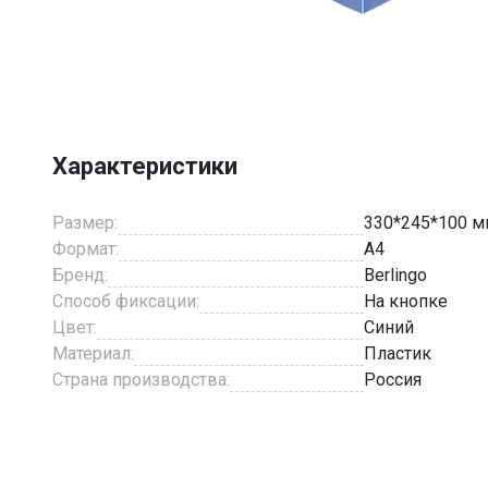
Item
1
of
3
Характеристики
Размер:
330*245*100 
Формат:
A4
Бренд:
Berlingo
Способ фиксации:
На кнопке
Цвет:
Синий
Материал:
Пластик
Страна производства:
Россия