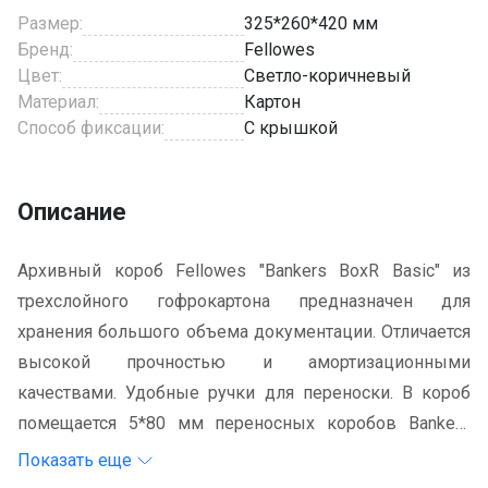
Размер:
325*260*420 мм
Бренд:
Fellowes
Цвет:
Светло-коричневый
Материал:
Картон
Способ фиксации:
С крышкой
Описание
Архивный короб Fellowes "Bankers BoxR Basic" из
трехслойного гофрокартона предназначен для
хранения большого объема документации. Отличается
высокой прочностью и амортизационными
качествами. Удобные ручки для переноски. В короб
помещается 5*80 мм переносных коробов Bankers
BoxR Basic или 4*100 мм переносных короба Bankers
Показать еще
BoxR Basic.