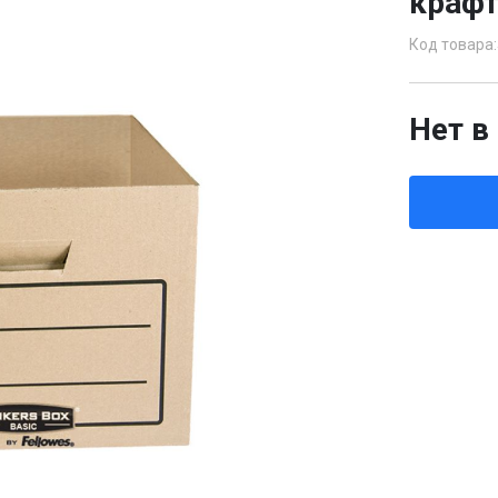
краф
Код товара:
Нет в