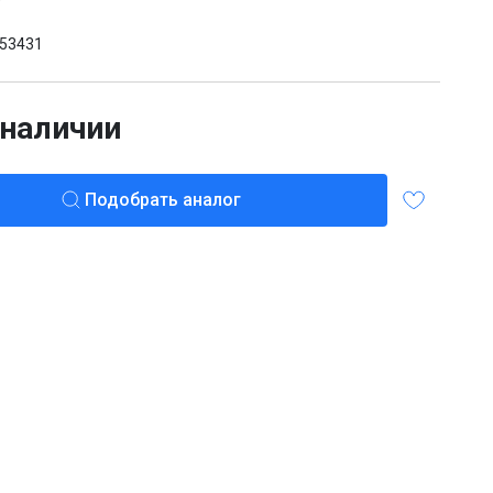
т
53431
 наличии
Подобрать аналог