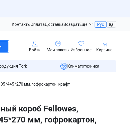
Контакты
Оплата
Доставка
Возврат
Еще
Рус
Қаз
и
Войти
Мои заказы
Избранное
Корзина
родукция Tork
Климатотехника
335*445*270 мм, гофрокартон, крафт
ный короб Fellowes,
45*270 мм, гофрокартон,