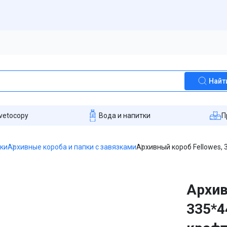
Найт
vetocopy
Вода и напитки
П
пки
Архивные короба и папки с завязками
Архивный короб Fellowes, 
Архив
335*4